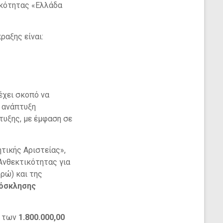
ικότητας «Ελλάδα
ραξης είναι:
 έχει σκοπό να
ν ανάπτυξη
υξης, με έμφαση σε
τικής Αριστείας»,
Ανθεκτικότητας για
ρώ) και της
ρόσκλησης
ό των
1.800.000,00