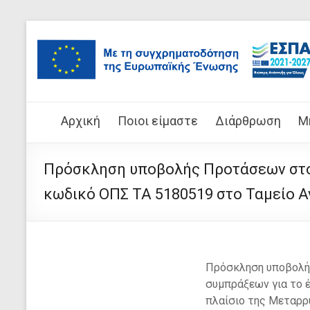
Μετάβαση
στο
Μετάβαση
περιεχόμενο
στο
περιεχόμενο
Επιτελική
Αρχική
Ποιοι είμαστε
Διάρθρωση
Μ
Δομή
Πρόσκληση υποβολής Προτάσεων στο 
ΕΣΠΑ
κωδικό ΟΠΣ ΤΑ 5180519 στο Ταμείο Α
Υπουργείου
Παιδείας,
Θρησκευμάτων
Πρόσκληση υποβολής
και
συμπράξεων για το 
Αθλητισμού
πλαίσιο της Μεταρρ