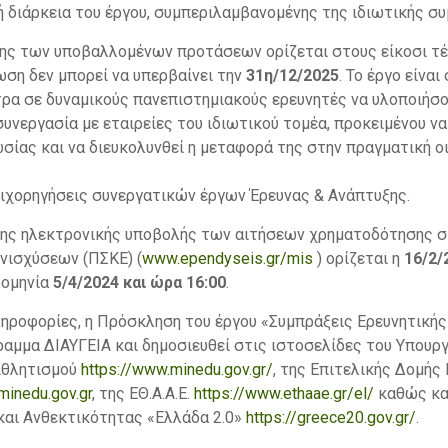
ή διάρκεια του έργου, συμπεριλαμβανομένης της ιδιωτικής σ
σης των υποβαλλομένων προτάσεων ορίζεται στους είκοσι τέ
ωση δεν μπορεί να υπερβαίνει την
31η/12/2025
. Το έργο είνα
τρα σε δυναμικούς πανεπιστημιακούς ερευνητές να υλοποιήσ
συνεργασία με εταιρείες του ιδιωτικού τομέα, προκειμένου να
σίας και να διευκολυνθεί η μεταφορά της στην πραγματική οι
πιχορηγήσεις συνεργατικών έργων Έρευνας & Ανάπτυξης.
ξης ηλεκτρονικής υποβολής των αιτήσεων χρηματοδότησης 
νισχύσεων (ΠΣΚΕ) (
www.ependyseis.gr/mis
) ορίζεται η
16/2/
ρομηνία
5/4/2024 και ώρα 16:00
.
ηροφορίες, η Πρόσκληση του έργου «Συμπράξεις Ερευνητικής
αμμα ΔΙΑΥΓΕΙΑ και δημοσιευθεί στις ιστοσελίδες του Υπουργ
Αθλητισμού
https://www.minedu.gov.gr/
, της Επιτελικής Δομή
.minedu.gov.gr
, της ΕΘ.Α.Α.Ε.
https://www.ethaae.gr/el/
καθώς και
και Ανθεκτικότητας «Ελλάδα 2.0»
https://greece20.gov.gr/
.