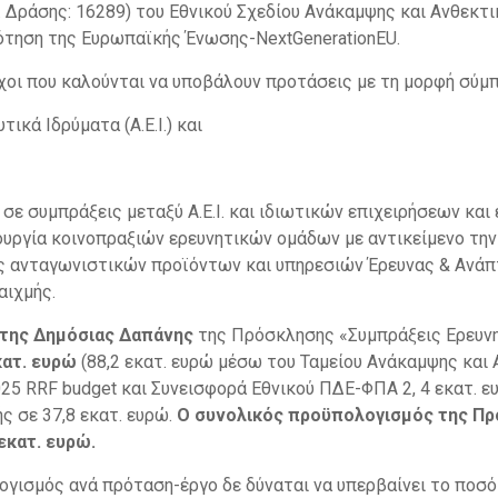
. Δράσης: 16289) του Εθνικού Σχεδίου Ανάκαμψης και Ανθεκτ
δότηση της Ευρωπαϊκής Ένωσης-NextGenerationEU.
ύχοι που καλούνται να υποβάλουν προτάσεις με τη μορφή σύμπ
ικά Ιδρύματα (Α.Ε.Ι.) και
 σε συμπράξεις μεταξύ Α.Ε.Ι. και ιδιωτικών επιχειρήσεων και
ουργία κοινοπραξιών ερευνητικών ομάδων με αντικείμενο τη
ς ανταγωνιστικών προϊόντων και υπηρεσιών Έρευνας & Ανάπτ
αιχμής.
της Δημόσιας Δαπάνης
της Πρόσκλησης «Συμπράξεις Ερευνη
κατ. ευρώ
(88,2 εκατ. ευρώ μέσω του Ταμείου Ανάκαμψης και 
25 RRF budget και Συνεισφορά Εθνικού ΠΔΕ-ΦΠΑ 2, 4 εκατ. ευ
ς σε 37,8 εκατ. ευρώ.
Ο συνολικός προϋπολογισμός της Π
εκατ. ευρώ.
ογισμός ανά πρόταση-έργο δε δύναται να υπερβαίνει το ποσ