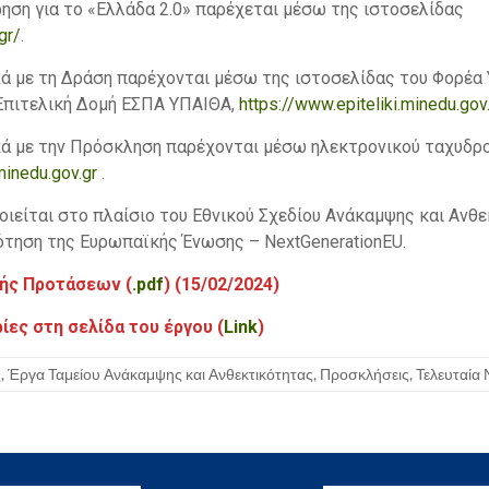
ηση για το «Ελλάδα 2.0» παρέχεται μέσω της ιστοσελίδας
gr/
.
ά με τη Δράση παρέχονται μέσω της ιστοσελίδας του Φορέα 
 Επιτελική Δομή ΕΣΠΑ ΥΠΑΙΘΑ,
https://www.epiteliki.minedu.gov
ά με την Πρόσκληση παρέχονται μέσω ηλεκτρονικού ταχυδρο
minedu.gov.gr
.
οιείται στο πλαίσιο του Εθνικού Σχεδίου Ανάκαμψης και Ανθ
ότηση της Ευρωπαϊκής Ένωσης – NextGenerationEU.
ής Προτάσεων (
.pdf
) (15/02/2024)
ες στη σελίδα του έργου (
Link
)
ς
,
Έργα Ταμείου Ανάκαμψης και Ανθεκτικότητας
,
Προσκλήσεις
,
Τελευταία 