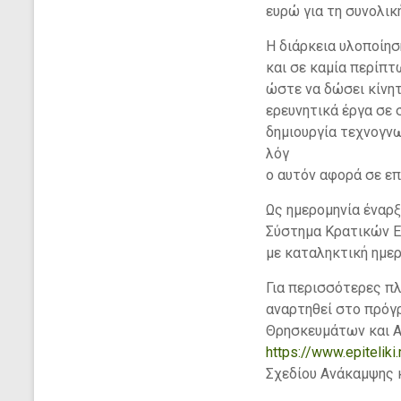
ευρώ για τη συνολικ
Η διάρκεια υλοποίη
και σε καμία περίπτ
ώστε να δώσει κίνη
ερευνητικά έργα σε 
δημιουργία τεχνογνω
λόγ
ο αυτόν αφορά σε ε
Ως ημερομηνία έναρ
Σύστημα Κρατικών Ε
με καταληκτική ημε
Για περισσότερες πλ
αναρτηθεί στο πρόγρ
Θρησκευμάτων και 
https://www.epiteliki
Σχεδίου Ανάκαμψης 