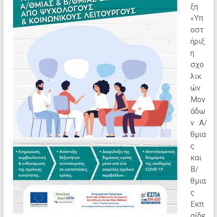
ξη
«Υπ
οστ
ήριξ
η
σχο
λικ
ών
Μον
άδω
ν Α/
θμια
ς
και
Β/
θμια
ς
Εκπ
αίδε