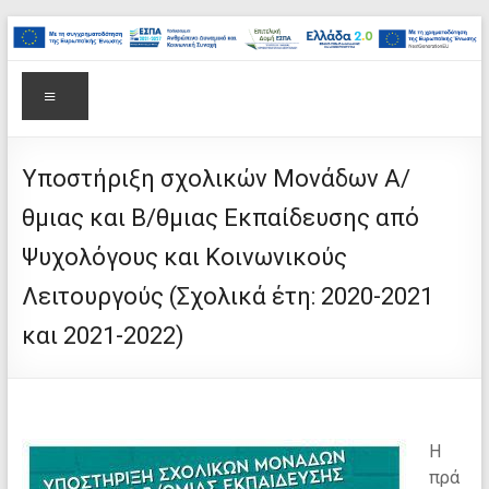
στο
Μετάβαση
περιεχόμενο
στο
Επιτελική
περιεχόμενο
Δομή
Μενού
ΕΣΠΑ
Υπουργείου
Υποστήριξη σχολικών Μονάδων Α/
θμιας και Β/θμιας Εκπαίδευσης από
Παιδείας,
Ψυχολόγους και Κοινωνικούς
Θρησκευμάτων
Λειτουργούς (Σχολικά έτη: 2020-2021
και
και 2021-2022)
Αθλητισμού
Η
πρά