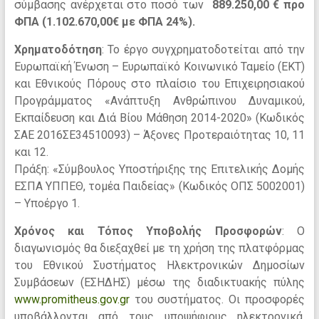
σύμβασης ανέρχεται στο ποσό των
889.250,00 € προ
ΦΠΑ (1.102.670,00€ με ΦΠΑ 24%).
Χρηματοδότηση
: Το έργο συγχρηματοδοτείται από την
Ευρωπαϊκή Ένωση – Ευρωπαϊκό Κοινωνικό Ταμείο (ΕΚΤ)
και Εθνικούς Πόρους στο πλαίσιο του Επιχειρησιακού
Προγράμματος «Ανάπτυξη Ανθρώπινου Δυναμικού,
Εκπαίδευση και Διά Βίου Μάθηση 2014-2020» (Κωδικός
ΣΑΕ 2016ΣΕ34510093) – Άξονες Προτεραιότητας 10, 11
και 12.
Πράξη: «Σύμβουλος Υποστήριξης της Επιτελικής Δομής
ΕΣΠΑ ΥΠΠΕΘ, τομέα Παιδείας» (Κωδικός ΟΠΣ 5002001)
– Υποέργο 1.
Χρόνος και Τόπος Υποβολής Προσφορών
: Ο
διαγωνισμός θα διεξαχθεί με τη χρήση της πλατφόρμας
του Εθνικού Συστήματος Ηλεκτρονικών Δημοσίων
Συμβάσεων (ΕΣΗΔΗΣ) μέσω της διαδικτυακής πύλης
www.promitheus.gov.gr
του συστήματος. Οι προσφορές
υποβάλλονται από τους υποψήφιους ηλεκτρονικά,