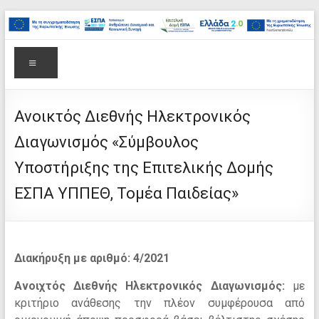
στο
Μετάβαση
περιεχόμενο
στο
Επιτελική
περιεχόμενο
Δομή
Μενού
ΕΣΠΑ
Υπουργείου
Ανοικτός Διεθνής Ηλεκτρονικός
Διαγωνισμός «Σύμβουλος
Παιδείας,
Υποστήριξης της Επιτελικής Δομής
Θρησκευμάτων
ΕΣΠΑ ΥΠΠΕΘ, Τομέα Παιδείας»
και
Αθλητισμού
Διακήρυξη με αριθμό: 4/2021
Ανοιχτός Διεθνής Ηλεκτρονικός Διαγωνισμός:
με
κριτήριο ανάθεσης την πλέον συμφέρουσα από