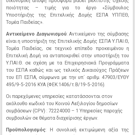
οικονομική άποψη προσφορά βάσει βέλτιστης σχέσης
ποιότητας – τιμής για το έργο «Σύμβουλος
Υποστήριξης της Επιτελικής Δομής ΕΣΠΑ ΥΠΠΕΘ,
Τομέα Παιδείας».
Αντικείμενο Διαγωνισμού
: Αντικείμενο της σύμβασης
είναι η υποστήριξη της Επιτελικής Δομής ΕΣΠΑ Υ.ΠΑΙ.Θ,
Τομέα Παιδείας, σε τεχνικό επίπεδο προκειμένου η
Επιτελική Δομή να ανταποκριθεί στην υποστήριξη του
Υ.ΠΑΙ.Θ. σε σχέση με τα Επιχειρησιακά Προγράμματα
του ΕΣΠΑ καθώς και ως τελικός Δικαιούχος Πράξεων
του ΕΠ ΕΣΠΑ, σύμφωνα με την υπ΄ αριθμ. 47903/ΕΥΘΥ
495/9-5-2016 ΚΥΑ (ΦΕΚ:1406/τ.Β/19-5-2016).
Οι παρεχόμενες υπηρεσίες κατατάσσονται στον
ακόλουθο κωδικό του Κοινού Λεξιλογίου δημοσίων
συμβάσεων (CPV) : 72224000 – 1 Υπηρεσίες παροχής
συμβουλών σε θέματα διαχείρισης έργων.
Προϋπολογισμός
: Η συνολική εκτιμώμενη αξία της