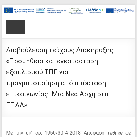
στο
Μετάβαση
περιεχόμενο
στο
Επιτελική
περιεχόμενο
Δομή
Μενού
ΕΣΠΑ
Υπουργείου
Διαβούλευση τεύχους Διακήρυξης
«Προμήθεια και εγκατάσταση
Παιδείας,
εξοπλισμού ΤΠΕ για
Θρησκευμάτων
πραγματοποίηση από απόσταση
και
επικοινωνίας- Μια Νέα Αρχή στα
Αθλητισμού
ΕΠΑΛ»
Με την υπ’ αρ. 1950/30-4-2018 Απόφαση τέθηκε σε