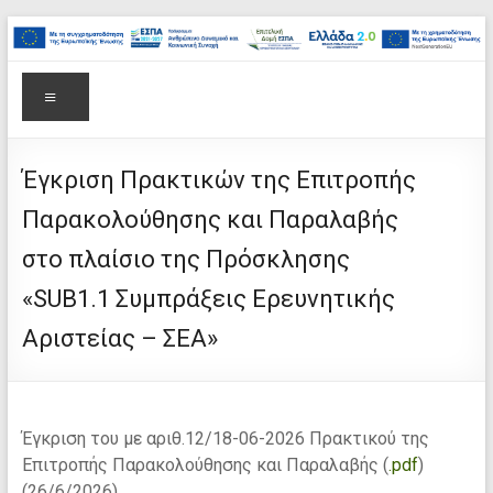
στο
Μετάβαση
περιεχόμενο
στο
Επιτελική
περιεχόμενο
Δομή
Μενού
ΕΣΠΑ
Υπουργείου
Έγκριση Πρακτικών της Επιτροπής
Παρακολούθησης και Παραλαβής
Παιδείας,
στο πλαίσιο της Πρόσκλησης
Θρησκευμάτων
«SUB1.1 Συμπράξεις Ερευνητικής
και
Αριστείας – ΣΕΑ»
Αθλητισμού
Έγκριση του με αριθ.12/18-06-2026 Πρακτικού της
Επιτροπής Παρακολούθησης και Παραλαβής
(
.pdf
)
(26/6/2026)