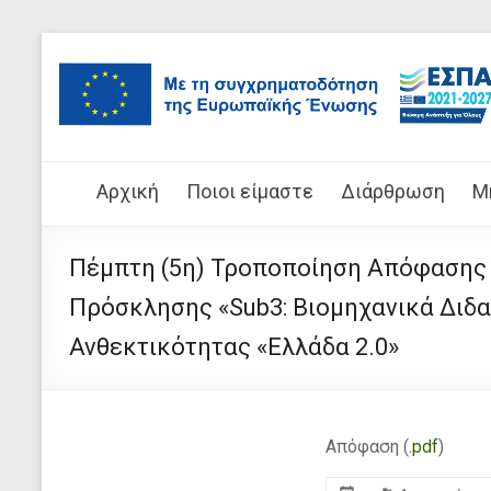
Μετάβαση
στο
Μετάβαση
περιεχόμενο
στο
περιεχόμενο
Επιτελική
Αρχική
Ποιοι είμαστε
Διάρθρωση
Μ
Δομή
Πέμπτη (5η) Τροποποίηση Απόφασης 
ΕΣΠΑ
Πρόσκλησης «Sub3: Βιομηχανικά Διδ
Υπουργείου
Ανθεκτικότητας «Ελλάδα 2.0»
Παιδείας,
Θρησκευμάτων
και
Απόφαση (
.pdf
)
Αθλητισμού