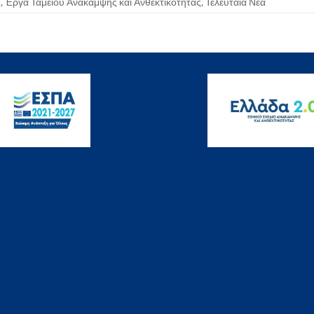
ς
,
Έργα Ταμείου Ανάκαμψης και Ανθεκτικότητας
,
Τελευταία Νέα