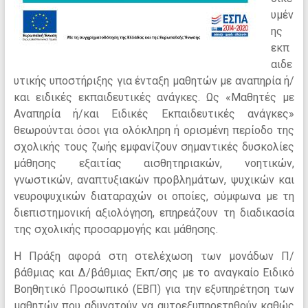
υμέν
ης
εκπ
αιδε
υτικής υποστήριξης για ένταξη μαθητών με αναπηρία ή/
και ειδικές εκπαιδευτικές ανάγκες. Ως «Μαθητές με
Αναπηρία ή/και Ειδικές Εκπαιδευτικές ανάγκες»
θεωρούνται όσοι για ολόκληρη ή ορισμένη περίοδο της
σχολικής τους ζωής εμφανίζουν σημαντικές δυσκολίες
μάθησης εξαιτίας αισθητηριακών, νοητικών,
γνωστικών, αναπτυξιακών προβλημάτων, ψυχικών και
νευροψυχικών διαταραχών οι οποίες, σύμφωνα με τη
διεπιστημονική αξιολόγηση, επηρεάζουν τη διαδικασία
της σχολικής προσαρμογής και μάθησης.
Η Πράξη αφορά στη στελέχωση των μονάδων Π/
βάθμιας και Δ/βάθμιας Εκπ/σης με το αναγκαίο Ειδικό
Βοηθητικό Προσωπικό (ΕΒΠ) για την εξυπηρέτηση των
μαθητών που αδυνατούν να αυτοεξυπηρετηθούν καθώς