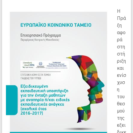
Η
Πρά
ξη
αφο
ρά
στη
στή
ριξη
και
ενίσ
χυσ
η
του
θεσ
μού
της
εξει
δικε