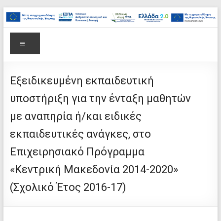
στο
Μετάβαση
περιεχόμενο
στο
Επιτελική
περιεχόμενο
Δομή
Μενού
ΕΣΠΑ
Υπουργείου
Εξειδικευμένη εκπαιδευτική
υποστήριξη για την ένταξη μαθητών
Παιδείας,
με αναπηρία ή/και ειδικές
Θρησκευμάτων
εκπαιδευτικές ανάγκες, στο
και
Επιχειρησιακό Πρόγραμμα
Αθλητισμού
«Κεντρική Μακεδονία 2014-2020»
(Σχολικό Έτος 2016-17)