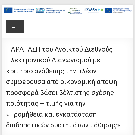
στο
Μετάβαση
περιεχόμενο
στο
Επιτελική
περιεχόμενο
Δομή
Μενού
ΕΣΠΑ
Υπουργείου
ΠΑΡΑΤΑΣΗ του Ανοικτού Διεθνούς
Ηλεκτρονικού Διαγωνισμού με
Παιδείας,
κριτήριο ανάθεσης την πλέον
Θρησκευμάτων
συμφέρουσα από οικονομική άποψη
και
προσφορά βάσει βέλτιστης σχέσης
Αθλητισμού
ποιότητας – τιμής για την
«Προμήθεια και εγκατάσταση
διαδραστικών συστημάτων μάθησης»