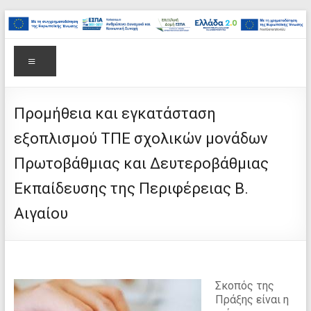
στο
Μετάβαση
περιεχόμενο
στο
Επιτελική
περιεχόμενο
Δομή
Μενού
ΕΣΠΑ
Υπουργείου
Προμήθεια και εγκατάσταση
εξοπλισμού ΤΠΕ σχολικών μονάδων
Παιδείας,
Πρωτοβάθμιας και Δευτεροβάθμιας
Θρησκευμάτων
Εκπαίδευσης της Περιφέρειας Β.
και
Αιγαίου
Αθλητισμού
Σκοπός της
Πράξης είναι η